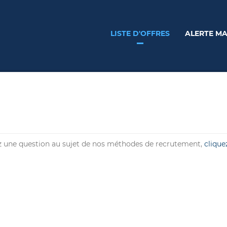
LISTE D'OFFRES
ALERTE MA
 une question au sujet de nos méthodes de recrutement,
clique